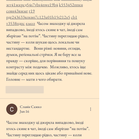
жт
41
ж
кр
сд
54
s7
vb
s4
nw
e19
b4
k55
34
52
пп
кн
с
о
вн
43
вж
мг
r19
рд
r24
36
33
вл
кв
n7
c123
a01
h15
t21
2x5
cb1
т
35
38
пд
пс
км
ол
  Часом знаходжу ці джерела 
випадково, іноді хтось скине в чат, іноді сам 
зберігаю “на потім”. Частину переглядаю рідко, 
частину — коли шукаю щось локальне чи 
нестандартне.    Вони різні: новини, огляди, 
думки, регіональні стрічки. Я не беру все за 
правду — скоріше, для порівняння та пошуку 
контрасту між подачею.  Можливо, хтось іще 
знайде серед них щось цікаве або принаймні нове. 
Головне — мати з чого обирати. 
Like
Reply
Славік Сажко
Jun 16
Часом знаходжу ці джерела випадково, іноді 
хтось скине в чат, іноді сам зберігаю “на потім”. 
Частину переглядаю рідко, частину — коли 