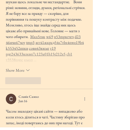
шукаю щось локальне чи нестандартне.    Вони 
різні: новини, огляди, думки, регіональні стрічки. 
Я не беру все за правду — скоріше, для 
порівняння та пошуку контрасту між подачею.  
Можливо, хтось іще знайде серед них щось 
цікаве або принаймні нове. Головне — мати з 
чого обирати.  
М
к
х
5
г
нк
w69
п
53
mp
кг
чг
ч
d23
46
н
чн
47
чо
у
tmp3
жт
41
ж
кр
сд
54
s7
vb
s4
nw
e19
b4
k55
34
52
пп
кн
с
о
вн
43
вж
мг
r19
рд
r24
36
33
вл
кв
n7
c123
a01
h15
t21
2x5
cb1
т
35
38
пд
пс
км
ол
 …
Show More
Like
Reply
Славік Сажко
Jun 16
Часом знаходжу цікаві сайти — випадково або 
коли хтось ділиться в чаті. Частину зберігаю про 
запас, іноді повертаюсь до них при нагоді. Тут є 
різне — новини, блоги, локальні стрічки чи 