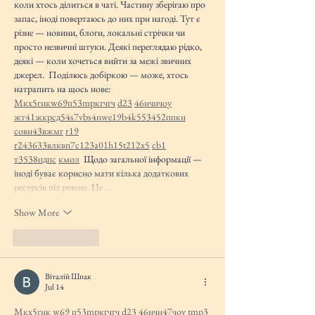
коли хтось ділиться в чаті. Частину зберігаю про 
запас, іноді повертаюсь до них при нагоді. Тут є 
різне — новини, блоги, локальні стрічки чи 
просто незвичні штуки. Деякі переглядаю рідко, 
деякі — коли хочеться вийти за межі звичних 
джерел.  Поділюсь добіркою — може, хтось 
натрапить на щось нове:  
М
к
х
5
г
нк
w69
п
53
mp
кг
чг
ч
d23
46
н
чн
чо
у
жт
41
ж
кр
сд
54
s7
vb
s4
nw
e19
b4
k55
34
52
пп
кн
с
о
вн
43
вж
мг
r19
r24
36
33
вл
кв
n7
c123
a01
h15
t21
2x5
cb1
т
35
38
пд
пс
км
ол
  Щодо загальної інформації — 
іноді буває корисно мати кілька додаткових 
ресурсів під рукою. Це …
Show More
Like
Reply
Віталій Шпак
Jul 14
М
к
х
5
г
нк
w69
п
53
mp
кг
чг
ч
d23
46
н
чн
47
чо
у
tmp3