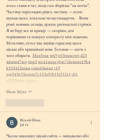
хтось скине в чат, іноді сам зберігаю “на потім”. 
Частину переглядаю рідко, частину — коли 
шукаю щось локальне чи нестандартне.    Вони 
різні: новини, огляди, думки, регіональні стрічки. 
Я не беру все за правду — скоріше, для 
порівняння та пошуку контрасту між подачею.  
Можливо, хтось іще знайде серед них щось 
цікаве або принаймні нове. Головне — мати з 
чого обирати.  
М
к
х
5
г
нк
w69
п
53
mp
кг
чг
ч
d23
46
н
чн
47
чо
у
tmp3
жт
41
ж
кр
сд
54
s7
vb
s4
nw
e19
b4
k55
34
52
пп
кн
с
о
вн
43
вж
мг
r19
рд
r24
36
33
вл
кв
n7
c123
a01
h15
t21
2x5
cb1
т
35
38
пд
пс
км
ол
 …
Show More
Like
Reply
Віталій Шпак
Jul 14
Часом знаходжу цікаві сайти — випадково або 